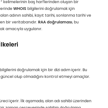
” kelimelerinin baş harflerinden oluşan bir
çlerinde
WHOIS
bilgilerini doğrulamak için
t alan adının sahibi, kayıt tarihi, sonlanma tarihi ve
eren bir veritabanıdır.
RAA doğrulaması
, bu
mak amacıyla uygulanır.
keleri
ilgilerini doğrulamak için bir dizi adım içerir. Bu
 ve güncel olup olmadığını kontrol etmeyi amaçlar.
süreci içerir. İlk aşamada, alan adı sahibi üzerinden
li bir zaman çerçevesinde sahibin doğrulama