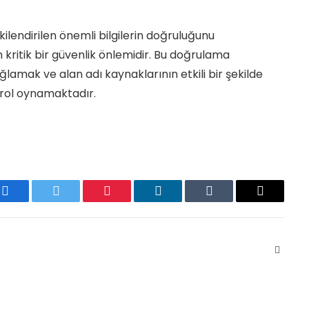
işkilendirilen önemli bilgilerin doğruluğunu
 kritik bir güvenlik önlemidir. Bu doğrulama
ağlamak ve alan adı kaynaklarının etkili bir şekilde
 rol oynamaktadır.
Facebook
Twitter
Pinterest
LinkedIn
Tumblr
Email
Websit