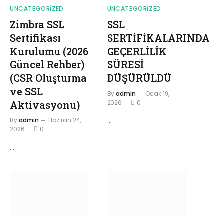
UNCATEGORIZED
UNCATEGORIZED
Zimbra SSL
SSL
Sertifikası
SERTİFİKALARINDA
Kurulumu (2026
GEÇERLİLİK
Güncel Rehber)
SÜRESİ
(CSR Oluşturma
DÜŞÜRÜLDÜ
ve SSL
By
admin
Ocak 19,
Aktivasyonu)
2026
0
…
By
admin
Haziran 24,
2026
0
…