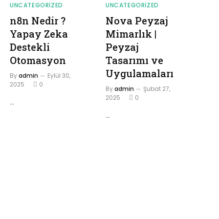
UNCATEGORIZED
UNCATEGORIZED
n8n Nedir ?
Nova Peyzaj
Yapay Zeka
Mimarlık |
Destekli
Peyzaj
Otomasyon
Tasarımı ve
Uygulamaları
By
admin
Eylül 30,
2025
0
By
admin
Şubat 27,
2025
0
…
…