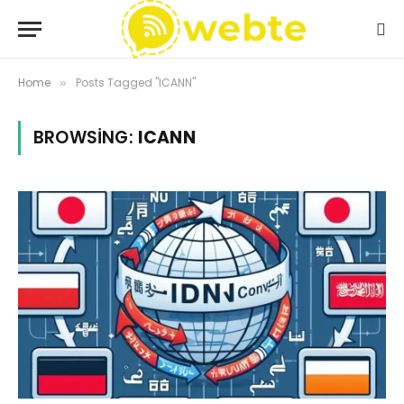
Home
Posts Tagged "ICANN"
»
BROWSING:
ICANN