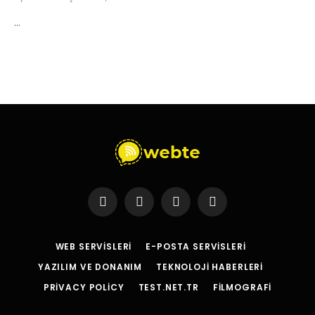
…
Facebook
X
Instagram
YouTube
(Twitter)
WEB SERVISLERI
E-POSTA SERVISLERI
YAZILIM VE DONANIM
TEKNOLOJI HABERLERI
PRIVACY POLICY
TEST.NET.TR
FILMOGRAFI