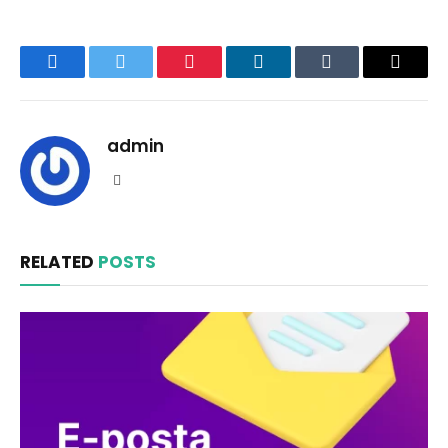
Facebook
Twitter
Pinterest
LinkedIn
Tumblr
Email
admin
Website
RELATED
POSTS