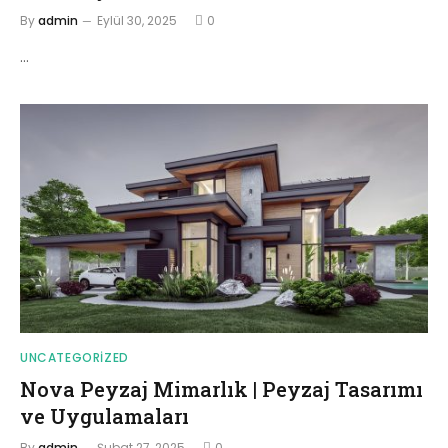
By
admin
Eylül 30, 2025
0
…
UNCATEGORIZED
Nova Peyzaj Mimarlık | Peyzaj Tasarımı
ve Uygulamaları
By
admin
Şubat 27, 2025
0