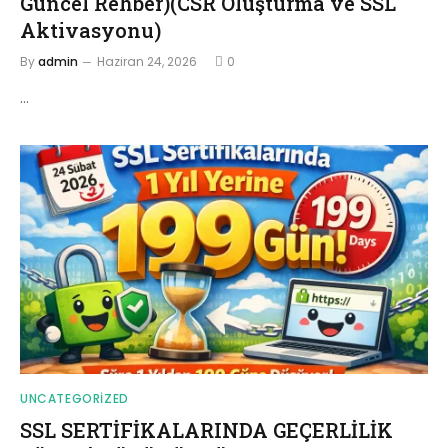
Güncel Rehber)(CSR Oluşturma ve SSL
Aktivasyonu)
By
admin
Haziran 24, 2026
0
…
UNCATEGORIZED
SSL SERTİFİKALARINDA GEÇERLİLİK