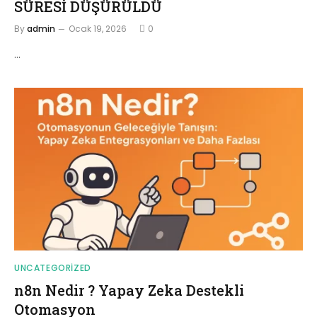
SÜRESİ DÜŞÜRÜLDÜ
By
admin
Ocak 19, 2026
0
…
UNCATEGORIZED
n8n Nedir ? Yapay Zeka Destekli
Otomasyon