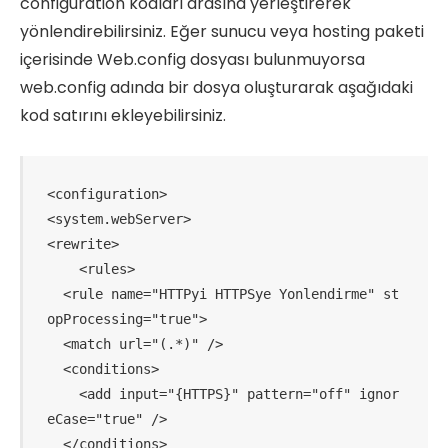
configuration kodları arasına yerleştirerek
yönlendirebilirsiniz. Eğer sunucu veya hosting paketi
içerisinde Web.config dosyası bulunmuyorsa
web.config adında bir dosya oluşturarak aşağıdaki
kod satırını ekleyebilirsiniz.
<configuration>

<system.webServer>

<rewrite>

    <rules>

  <rule name="HTTPyi HTTPSye Yonlendirme" st
opProcessing="true"> 

  <match url="(.*)" /> 

  <conditions> 

    <add input="{HTTPS}" pattern="off" ignor
eCase="true" />

  </conditions> 
