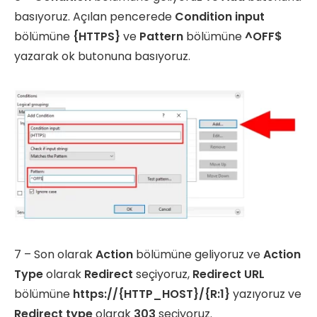
basıyoruz. Açılan pencerede
Condition input
bölümüne
{HTTPS}
ve
Pattern
bölümüne
^OFF$
yazarak ok butonuna basıyoruz.
7 – Son olarak
Action
bölümüne geliyoruz ve
Action
Type
olarak
Redirect
seçiyoruz,
Redirect URL
bölümüne
https://{HTTP_HOST}/{R:1}
yazıyoruz ve
Redirect type
olarak
303
seçiyoruz.