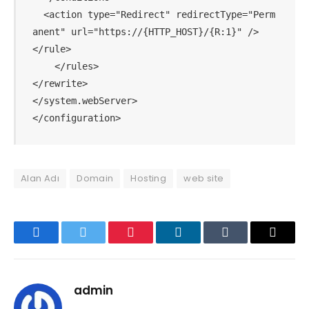
  <action type="Redirect" redirectType="Perm
anent" url="https://{HTTP_HOST}/{R:1}" />

</rule>   

    </rules>

</rewrite>

</system.webServer>

</configuration>
Alan Adı
Domain
Hosting
web site
Facebook
Twitter
Pinterest
LinkedIn
Tumblr
Email
admin