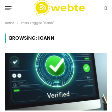
Home
Posts Tagged "ıcann"
»
BROWSING:
ICANN