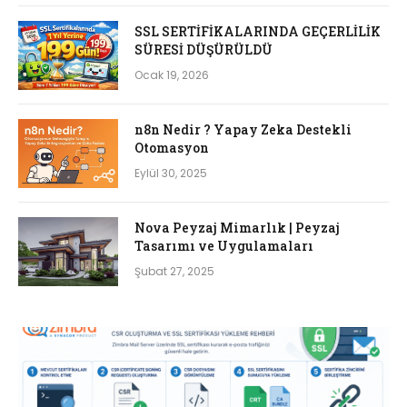
SSL SERTİFİKALARINDA GEÇERLİLİK
SÜRESİ DÜŞÜRÜLDÜ
Ocak 19, 2026
n8n Nedir ? Yapay Zeka Destekli
Otomasyon
Eylül 30, 2025
Nova Peyzaj Mimarlık | Peyzaj
Tasarımı ve Uygulamaları
Şubat 27, 2025