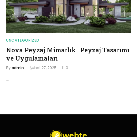
UNCATEGORIZED
Nova Peyzaj Mimarlık | Peyzaj Tasarımı
ve Uygulamaları
By
admin
Şubat 27, 2025
0
…