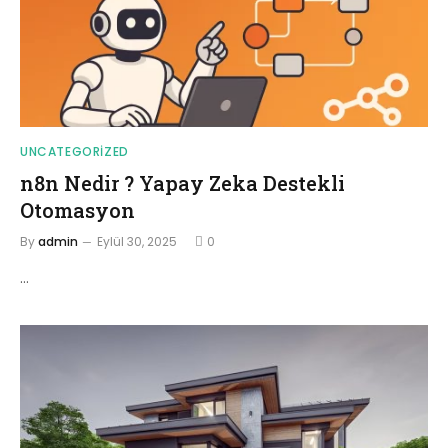
UNCATEGORIZED
n8n Nedir ? Yapay Zeka Destekli
Otomasyon
By
admin
Eylül 30, 2025
0
…