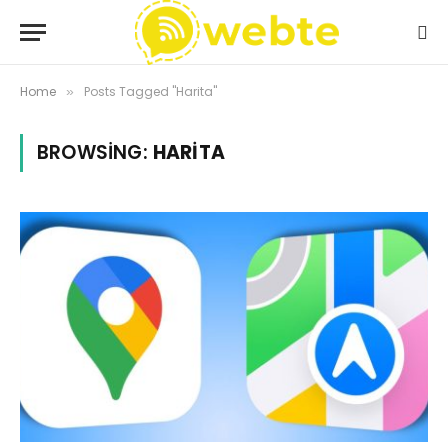
Home
Posts Tagged "Harita"
»
BROWSING:
HARITA