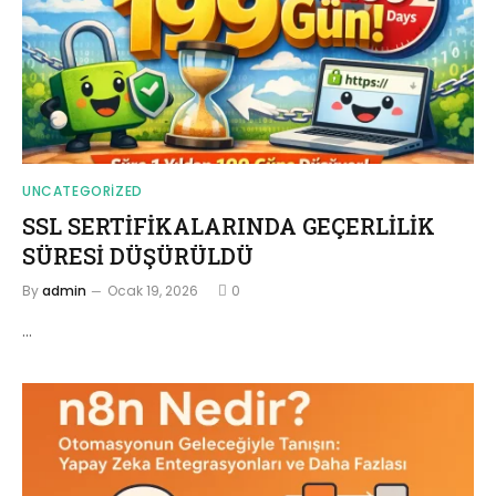
UNCATEGORIZED
SSL SERTİFİKALARINDA GEÇERLİLİK
SÜRESİ DÜŞÜRÜLDÜ
By
admin
Ocak 19, 2026
0
…